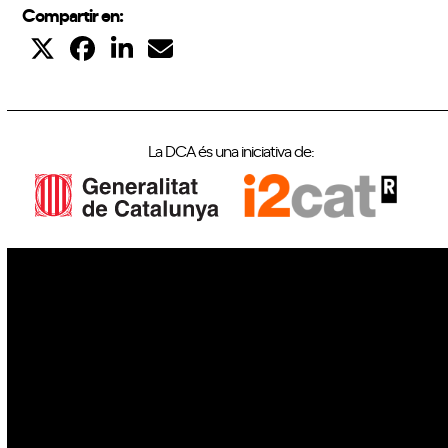
Compartir en:
La DCA és una iniciativa de:
IoT
Drons
Ciberseguretat
IA
Espai