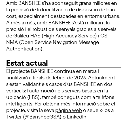
Amb BANSHEE s’ha aconseguit grans millores en
la precisió de la localització de dispositiu de baix
cost, especialment destacades en entorns urbans.
A més a més, amb BANSHEE s’està millorant la
precisió i el robust dels senyals gràcies als serveis
de Galileu HAS (High Accuracy Service) i OS-
NMA (Open Service Navigation Message
Authentication).
Estat actual
El projecte BANSHEE continua en marxa i
finalitzarà a finals de febrer de 2023. Actualment
s’estan validant els casos d’ús BANSHEE en dos
verticals: l’automoció i els serveis basats en la
ubicació (LBS), també coneguts com a telèfons
intel·ligents. Per obtenir més informació sobre el
projecte, visita la seva
pàgina web
o seueix-los a
Twitter (
@BansheeGSA
) o
LinkedIn.