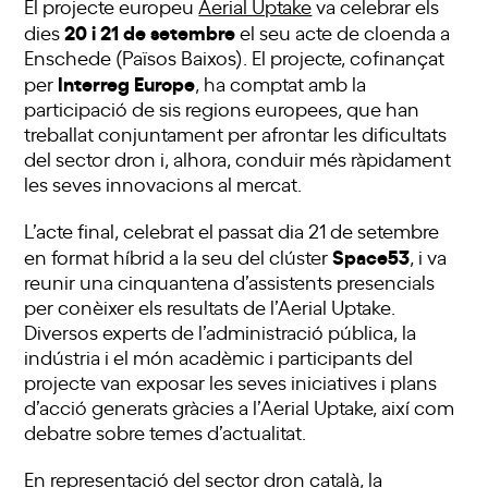
El projecte europeu
Aerial Uptake
va celebrar els
20 i 21 de setembre
dies
el seu acte de cloenda a
Enschede (Països Baixos). El projecte, cofinançat
Interreg Europe
per
, ha comptat amb la
participació de sis regions europees, que han
treballat conjuntament per afrontar les dificultats
del sector dron i, alhora, conduir més ràpidament
les seves innovacions al mercat.
L’acte final, celebrat el passat dia 21 de setembre
Space53
en format híbrid a la seu del clúster
, i va
reunir una cinquantena d’assistents presencials
per conèixer els resultats de l’Aerial Uptake.
Diversos experts de l’administració pública, la
indústria i el món acadèmic i participants del
projecte van exposar les seves iniciatives i plans
d’acció generats gràcies a l’Aerial Uptake, així com
debatre sobre temes d’actualitat.
En representació del sector dron català, la