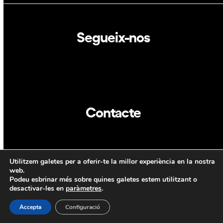
Segueix-nos
Linkedin
Twitter
Contacte
info@dca.cat
Utilitzem galetes per a oferir-te la millor experiència en la nostra
CAT
ENG
web.
Podeu esbrinar més sobre quines galetes estem utilitzant o
desactivar-les en
paràmetres
.
Accepta
Configuració