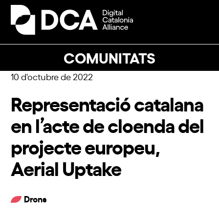
Skip
to
Open
Close
content
mobile
mobile
menu
menu
COMUNITATS
10 d'octubre de 2022
Representació catalana
en l’acte de cloenda del
projecte europeu,
Aerial Uptake
Drons