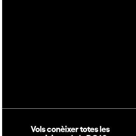
Ciberseguretat
IA
Espai
Blockchain
GovTech
Política de privacitat
Política de cookies
Vols conèixer totes les