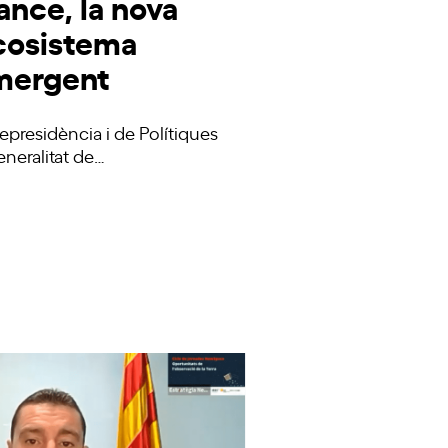
ance, la nova
ecosistema
mergent
epresidència i de Polítiques
Generalitat de…