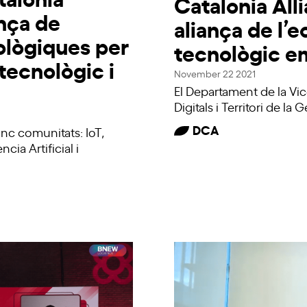
Catalonia Alli
ança de
aliança de l’
ològiques per
tecnològic e
 tecnològic i
November 22 2021
El Departament de la Vic
Digitals i Territori de la 
DCA
nc comunitats: IoT,
cia Artificial i