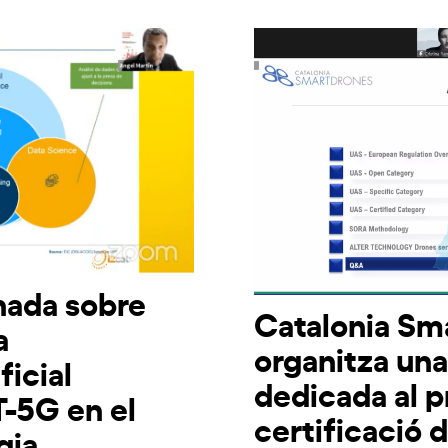
rnada sobre
Catalonia Sm
a
organitza una
ficial
dedicada al 
T-5G en el
certificació 
gia