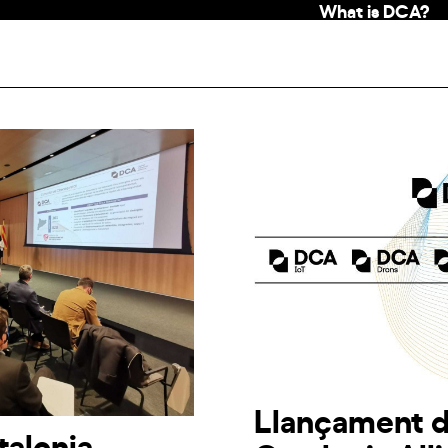
What is DCA?
Llançament de
talonia