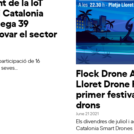
t de la IoT
i Catalonia
lega 39
ovar el sector
articipació de 16
s seves…
Flock Drone 
Lloret Drone F
primer festi
drons
June 21 2021
Els divendres de juliol 
Catalonia Smart Drones r