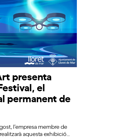
Art presenta
estival, el
val permanent de
i agost, l’empresa membre de
ealitzarà aquesta exhibició…