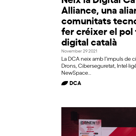
Alliance, una ali
comunitats tecn
fer créixer el pol
digital català
November 29 2021
La DCA neix amb l’impuls de ci
Drons, Ciberseguretat, Intel·ligèn
NewSpace…
DCA