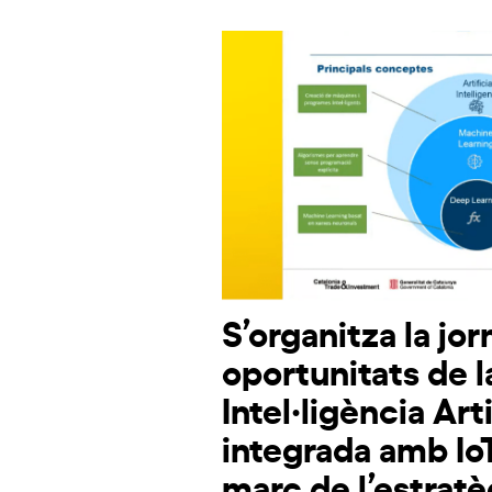
S’organitza la jo
oportunitats de l
Intel·ligència Arti
integrada amb Io
marc de l’estratè