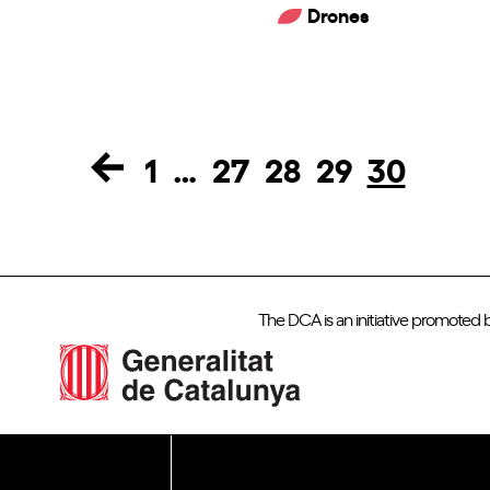
Drones
1
…
27
28
29
30
Page
Page
Page
Page
Page
The DCA is an initiative promoted 