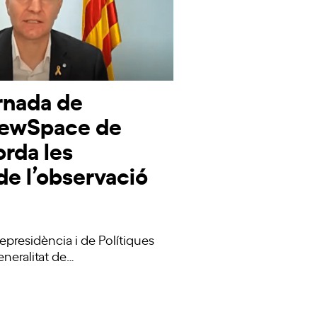
rnada de
 NewSpace de
rda les
de l’observació
epresidència i de Polítiques
Generalitat de…