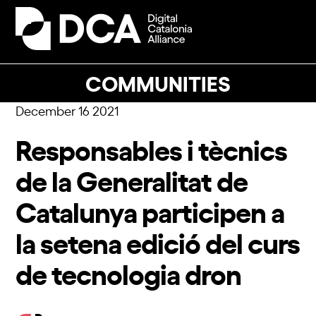
Skip
to
Open
Close
content
mobile
mobile
menu
menu
COMMUNITIES
December 16 2021
Responsables i tècnics
de la Generalitat de
Catalunya participen a
la setena edició del curs
de tecnologia dron