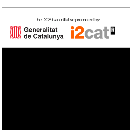
The DCA is an initiative promoted by:
IoT
Drones
Cybersecurity
AI
Space
Blockchain
GovTech