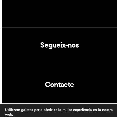
Segueix-nos
Linkedin
Twitter
Contacte
info@dca.cat
Utilitzem galetes per a oferir-te la millor experiència en la nostra
CAT
ENG
web.