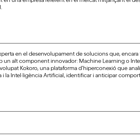
.
perta en el desenvolupament de solucions que, encara te
b un alt component innovador: Machine Learning o Intel·l
nvolupat Kokoro, una plataforma d’hiperconexió que anal
i la Intel·ligència Artificial, identificar i anticipar comp