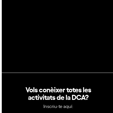
Espai
Blockchain
GovTech
Política de privacitat
Política de cookies
Vols conèixer totes les
activitats de la DCA?
Inscriu-te aquí: