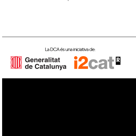
La DCA és una iniciativa de:
IoT
Drons
Ciberseguretat
IA