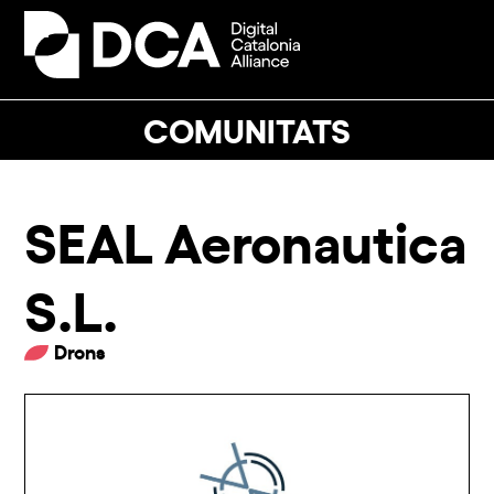
Skip
to
Open
Close
content
mobile
mobile
menu
menu
COMUNITATS
SEAL Aeronautica
S.L.
Drons