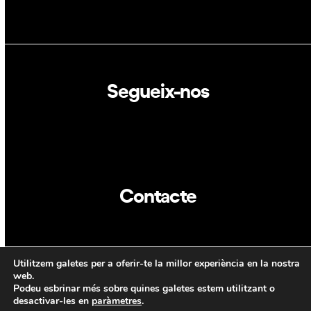
Segueix-nos
Linkedin
Twitter
Contacte
info@dca.cat
Utilitzem galetes per a oferir-te la millor experiència en la nostra
CAT
ENG
web.
Podeu esbrinar més sobre quines galetes estem utilitzant o
desactivar-les en
paràmetres
.