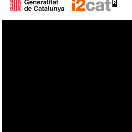
IoT
Drons
Ciberseguretat
IA
Espai
Blockchain
GovTech
Política de privacitat