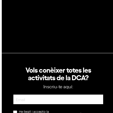
Política de privacitat
Política de cookies
Vols conèixer totes les
activitats de la DCA?
Inscriu-te aquí:
Newsletter
He llegit i accepto la
política de privacitat
.