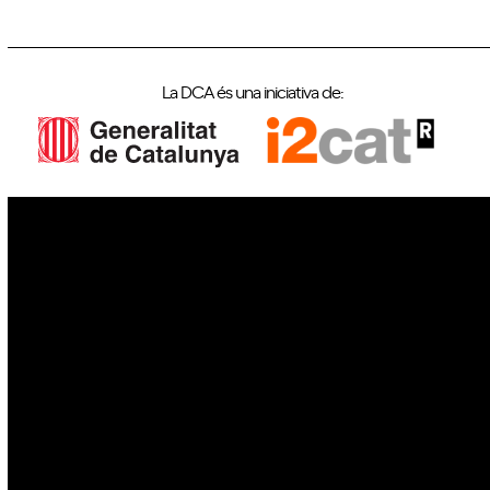
La DCA és una iniciativa de:
IoT
Drons
Ciberseguretat
IA
Espai
Blockchain
GovTech