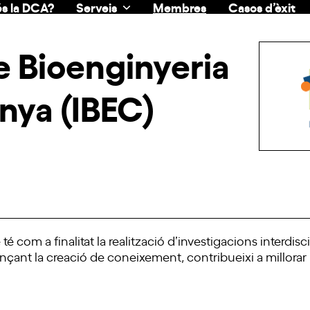
s la DCA?
Serveis
Membres
Casos d’èxit
de Bioenginyeria
nya (IBEC)
 com a finalitat la realització d’investigacions interdiscip
nçant la creació de coneixement, contribueixi a millorar la 