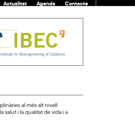
Actualitat
Agenda
Contacte
COMUNITAT
linàries al més alt nivell
salut i la qualitat de vida i a