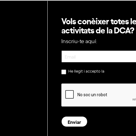
Vols conèixer totes l
activitats de la DCA?
Inscriu-te aquí:
Newsletter
He llegit i accepto la
política de privac
Enviar