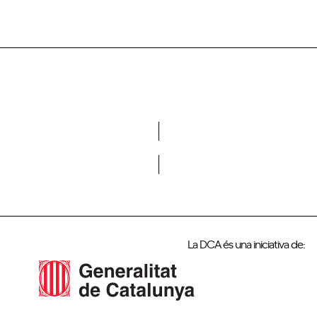
Vols formar part de la DCA?
La DCA és una iniciativa de: