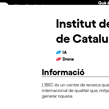
Què é
Skip
to
content
Institut 
de Catalu
IA
Drons
Informació
L’IBEC és un centre de recerca que té
internacional de qualitat que, mitja
generar riquesa.