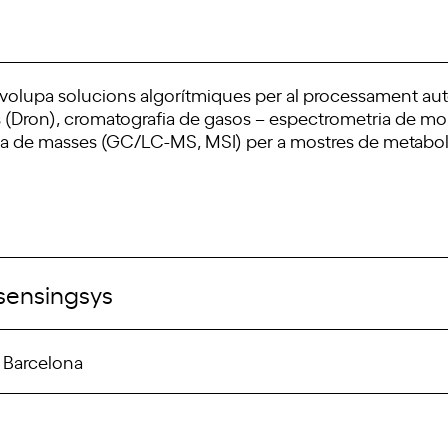
envolupa solucions algorítmiques per al processament au
 (Dron), cromatografia de gasos – espectrometria de mobi
ia de masses (GC/LC-MS, MSI) per a mostres de metabol
/sensingsys
, Barcelona