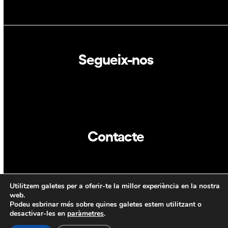
Segueix-nos
Linkedin
Twitter
Contacte
info@dca.cat
Utilitzem galetes per a oferir-te la millor experiència en la nostra
CAT
ENG
web.
Podeu esbrinar més sobre quines galetes estem utilitzant o
desactivar-les en
paràmetres
.