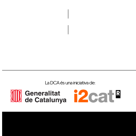
Vols formar part de la DCA?
La DCA és una iniciativa de:
IoT