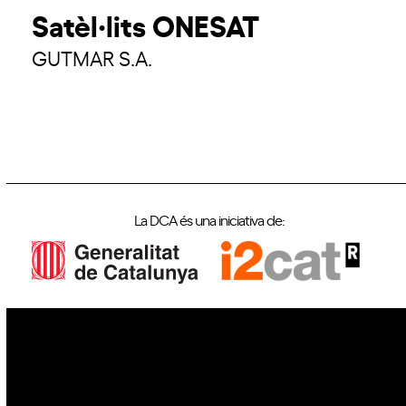
Satèl·lits ONESAT
GUTMAR S.A.
La DCA és una iniciativa de:
IoT
Drons