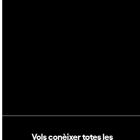
Ciberseguretat
IA
Espai
Blockchain
GovTech
Política de privacitat
Política de cookies
Vols conèixer totes les