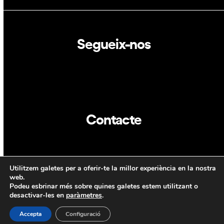
Segueix-nos
Linkedin
Twitter
Contacte
info@dca.cat
Utilitzem galetes per a oferir-te la millor experiència en la nostra
CAT
ENG
web.
Podeu esbrinar més sobre quines galetes estem utilitzant o
desactivar-les en
paràmetres
.
Accepta
Configuració