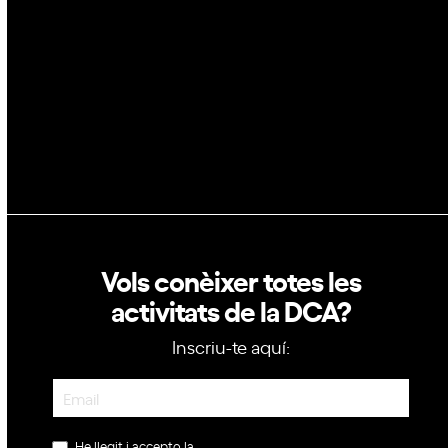
GovTech
Política de privacitat
Política de cookies
Vols conèixer totes les
activitats de la DCA?
Inscriu-te aquí:
Newsletter
He llegit i accepto la
política de privacitat
.