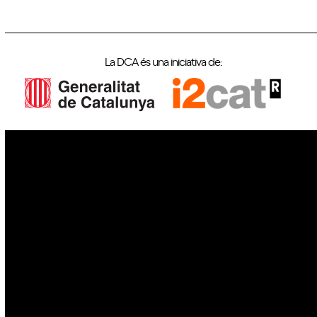
La DCA és una iniciativa de:
IoT
Drons
Ciberseguretat
IA
Espai
Blockchain