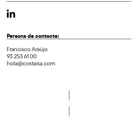
Persona de contacte:
Francisco Araújo
93 253 61 00
hola@costaisa.com
Vols formar part de la DCA?