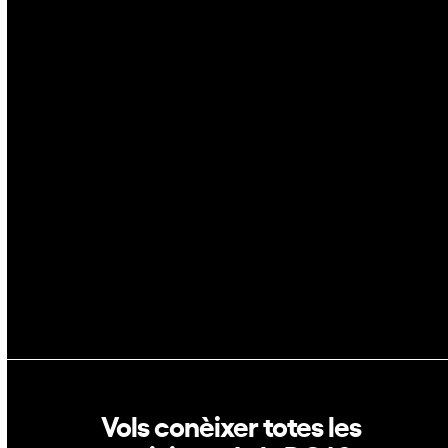
Ciberseguretat
IA
Espai
Blockchain
GovTech
Política de privacitat
Política de cookies
Vols conèixer totes les