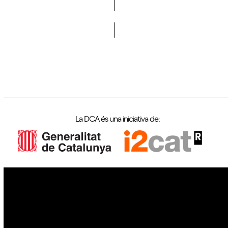
Vols formar part de la DCA?
La DCA és una iniciativa de:
IoT
Drons