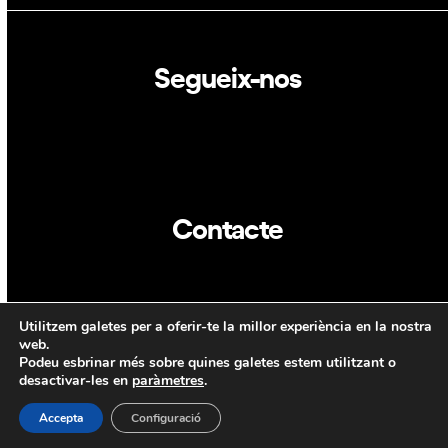
Segueix-nos
Linkedin
Twitter
Contacte
info@dca.cat
Utilitzem galetes per a oferir-te la millor experiència en la nostra
CAT
ENG
web.
Podeu esbrinar més sobre quines galetes estem utilitzant o
desactivar-les en
paràmetres
.
Accepta
Configuració