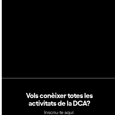
Espai
Blockchain
GovTech
Política de privacitat
Política de cookies
Vols conèixer totes les
activitats de la DCA?
Inscriu-te aquí: