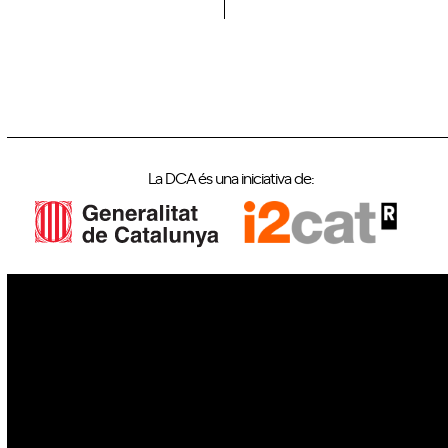
La DCA és una iniciativa de:
IoT
Drons
Ciberseguretat
IA