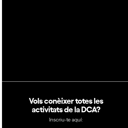
Espai
Blockchain
GovTech
Política de privacitat
Política de cookies
Vols conèixer totes les
activitats de la DCA?
Inscriu-te aquí: