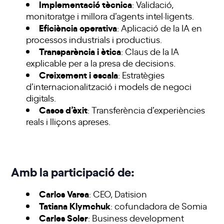
Implementació tècnica
: Validació,
monitoratge i millora d’agents intel·ligents.
Eficiència operativa
: Aplicació de la IA en
processos industrials i productius.
Transparència i ètica
: Claus de la IA
explicable per a la presa de decisions.
Creixement i escala
: Estratègies
d’internacionalització i models de negoci
digitals.
Casos d’èxit
: Transferència d’experiències
reals i lliçons apreses.
Amb la participació de:
Carlos Varea
: CEO, Datision
Tatiana Klymchuk
: cofundadora de Somia
Carles Soler
: Business development