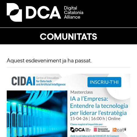
Skip
to
Open
Close
content
mobile
mobile
menu
menu
COMUNITATS
Aquest esdeveniment ja ha passat.