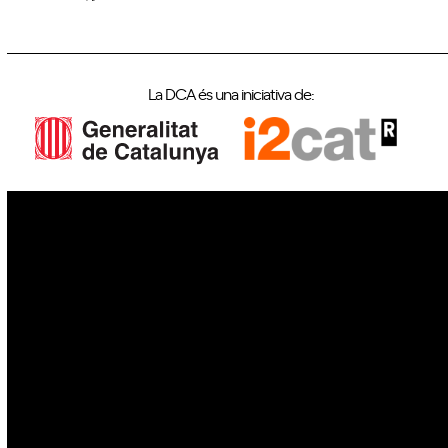
La DCA és una iniciativa de:
IoT
Drons
Ciberseguretat
IA
Espai
Blockchain