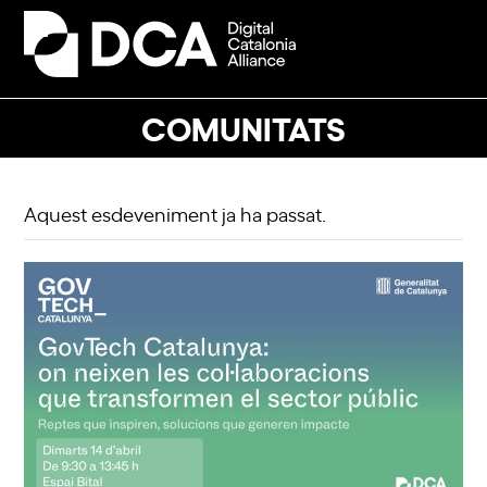
Skip
to
Open
Close
content
mobile
mobile
menu
menu
COMUNITATS
Aquest esdeveniment ja ha passat.