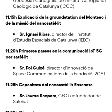
Geodèsia i Cartografia de l’Institut Cartogràfic i
Geològic de Catalunya (ICGC)
11.15h Explicació de la groundstation del Montsec i
de la missió del nanosatèl·lit
Sr. Ignasi Ribas,
director de l’Institut
d’Estudis Espacials de Catalunya (IEEC)
11.20h Primeres passes en la comunicació IoT 5G
per satèl·lit
Sr. Pol Guixé
, director d’innovació de
Space Communications de la Fundació i2CAT
11.25h Capacitats del nanosatèl·lit Enxaneta
Sr. Jaume Sanpera
, CEO i cofundador de
Sateliot
11.30h Cloenda