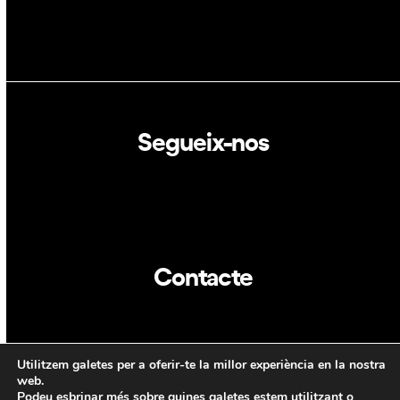
Segueix-nos
Linkedin
Twitter
Contacte
info@dca.cat
Utilitzem galetes per a oferir-te la millor experiència en la nostra
CAT
ENG
web.
Podeu esbrinar més sobre quines galetes estem utilitzant o