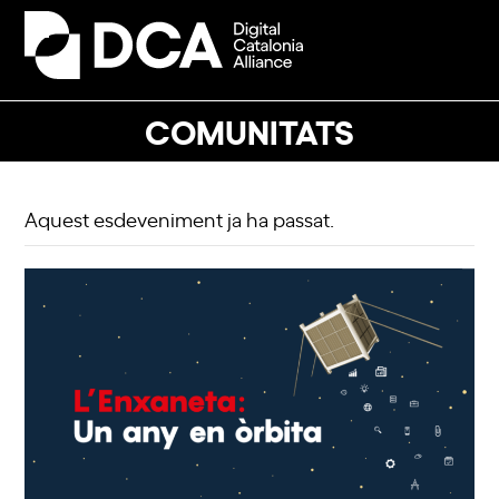
Skip
to
Open
Close
content
mobile
mobile
menu
menu
COMUNITATS
Aquest esdeveniment ja ha passat.