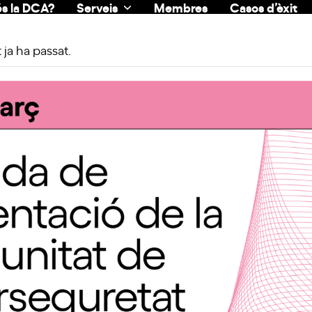
s la DCA?
Serveis
Membres
Casos d’èxit
ja ha passat.