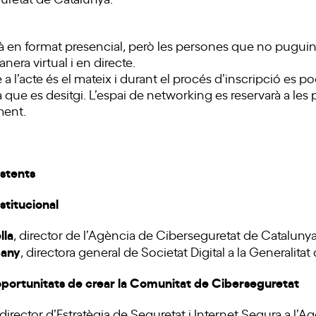
à en format presencial, però les persones que no puguin 
nera virtual i en directe.
 a l’acte és el mateix i durant el procés d’inscripció es pod
a que es desitgi. L’espai de networking es reservarà a les
ment.
istents
stitucional
lla
, director de l’Agència de Ciberseguretat de Cataluny
bany
, directora general de Societat Digital a la Generalita
 oportunitats de crear la Comunitat de Ciberseguretat
 director d’Estratègia de Seguretat i Internet Segura a l’A