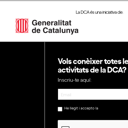
La DCA és una iniciativa de:
Vols conèixer totes l
activitats de la DCA?
Inscriu-te aquí:
Newsletter
He llegit i accepto la
política de privac