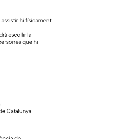
assistir-hi físicament
rà escollir la
 persones que hi
a
t de Catalunya
gència de