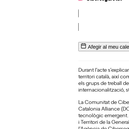
Afegir al meu cal
Durant l’acte s’explica
territori català, així 
els grups de treball d
internacionalització, st
La Comunitat de Ciber
Catalonia Alliance (D
tecnològic emergent. É
i Territori de la Gene
l’Agència de Ciberseg