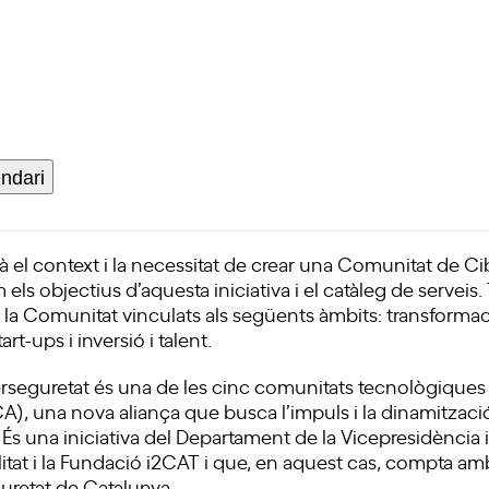
Inscriu-t'hi
endari
rà el context i la necessitat de crear una
Comunitat de Ci
com els objectius d’aquesta iniciativa i el catàleg de serve
e la Comunitat vinculats als següents àmbits: transformac
art-ups i inversió i talent.
seguretat és una de les cinc comunitats tecnològiques
CA)
, una nova aliança que busca l’impuls i la dinamitzaci
s una iniciativa del Departament de la Vicepresidència i 
ralitat i la Fundació i2CAT i que, en aquest cas, compta a
uretat de Catalunya.