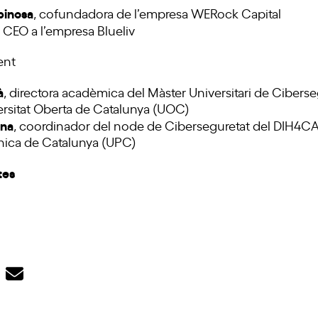
pinosa
, cofundadora de l’empresa WERock Capital
, CEO a l’empresa Blueliv
ent
à
, directora acadèmica del Màster Universitari de Ciberseg
ersitat Oberta de Catalunya (UOC)
ina
, coordinador del node de Ciberseguretat del DIH4CAT 
cnica de Catalunya (UPC)
tes