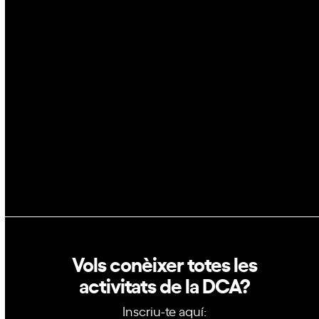
Espai
Blockchain
GovTech
Política de privacitat
Política de cookies
Vols conèixer totes les
activitats de la DCA?
Inscriu-te aquí: