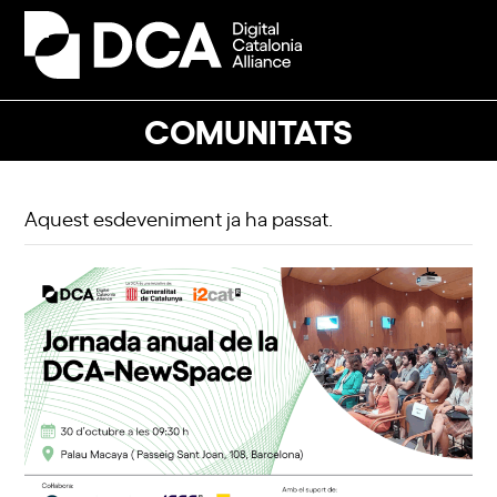
Skip
to
Open
Close
content
mobile
mobile
menu
menu
COMUNITATS
Aquest esdeveniment ja ha passat.