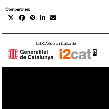
Compartir en:
La DCA és una iniciativa de:
IoT
Drons
Ciberseguretat
IA