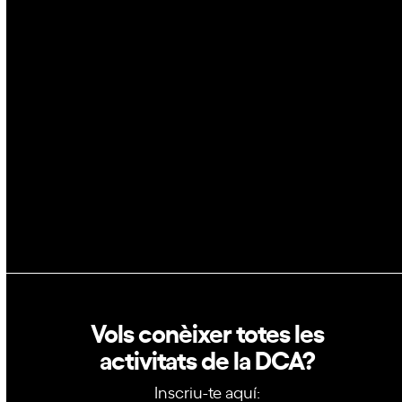
Espai
Blockchain
GovTech
Política de privacitat
Política de cookies
Vols conèixer totes les
activitats de la DCA?
Inscriu-te aquí: