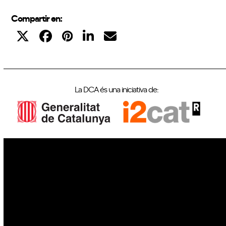
Compartir en:
La DCA és una iniciativa de:
IoT
Drons
Ciberseguretat
IA