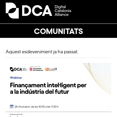
Skip
to
Open
Close
content
mobile
mobile
menu
menu
COMUNITATS
Aquest esdeveniment ja ha passat.