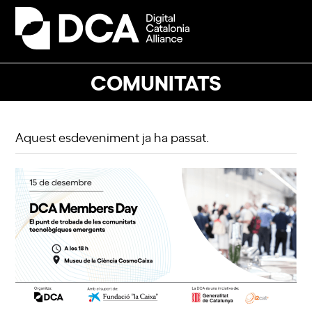
Skip
to
Open
Close
content
mobile
mobile
menu
menu
COMUNITATS
Aquest esdeveniment ja ha passat.