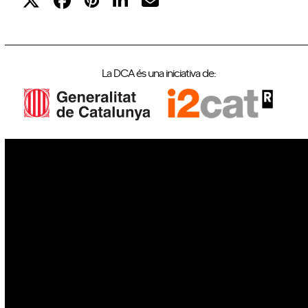
La DCA és una iniciativa de:
IoT
Drons
Ciberseguretat
IA
Espai
Blockchain