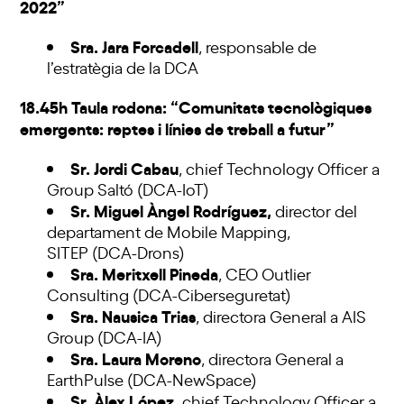
2022”
Sra. Jara Forcadell
, responsable de
l’estratègia de la DCA
18.45h Taula rodona: “Comunitats tecnològiques
emergents: reptes i línies de treball a futur”
Sr. Jordi Cabau
, chief Technology Officer a
Group Saltó (DCA-IoT)
Sr.
Miguel Àngel Rodríguez
,
director del
departament de Mobile Mapping,
SITEP (DCA-Drons)
Sra. Meritxell Pineda
, CEO Outlier
Consulting (DCA-Ciberseguretat)
Sra. Nausica Trias
, directora General a AIS
Group (DCA-IA)
Sra. Laura Moreno
, directora General a
EarthPulse (DCA-NewSpace)
Sr. Àlex López,
chief Technology Officer a