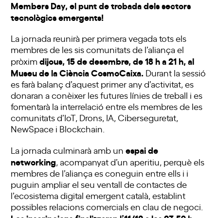
Members Day, el punt de trobada dels sectors
tecnològics emergents!
La jornada reunirà per primera vegada tots els
membres de les sis comunitats de l’aliança el
dijous, 15 de desembre, de 18 h a 21 h, al
pròxim
Museu de la Ciència CosmoCaixa.
Durant la sessió
es farà balanç d’aquest primer any d’activitat, es
donaran a conèixer les futures línies de treball i es
fomentarà la interrelació entre els membres de les
comunitats d’IoT, Drons, IA, Ciberseguretat,
NewSpace i Blockchain.
espai de
La jornada culminarà amb un
networking
, acompanyat d’un aperitiu, perquè els
membres de l’aliança es coneguin entre ells i i
puguin ampliar el seu ventall de contactes de
l’ecosistema digital emergent català, establint
possibles relacions comercials en clau de negoci.
Les inscripcions finalitzaran l’11/12 a les 23.59 h.