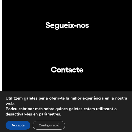
Segueix-nos
Linkedin
Twitter
Contacte
info@dca.cat
Utilitzem galetes per a oferir-te la millor experiència en la nostra
CAT
ENG
web.
Podeu esbrinar més sobre quines galetes estem utilitzant o
desactivar-les en
paràmetres
.
Accepta
Configuració