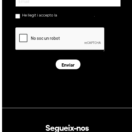
He llegit i accepto la
política de privacitat
.
Enviar
Segueix-nos