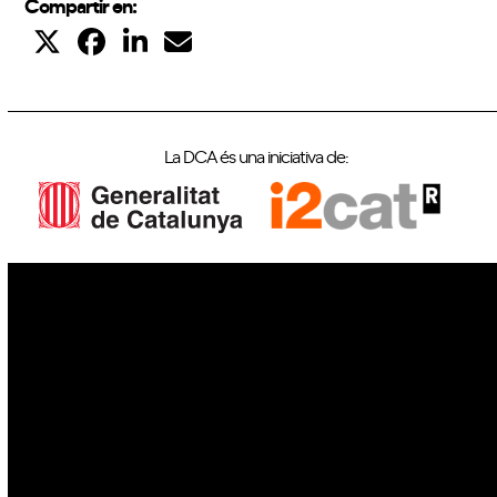
Compartir en:
La DCA és una iniciativa de:
IoT
Drons
Ciberseguretat
IA
Espai