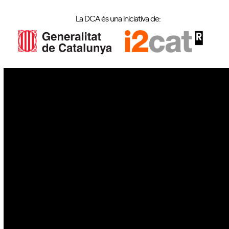
La DCA és una iniciativa de:
IoT
Drons
Ciberseguretat
IA
Espai
Blockchain
GovTech