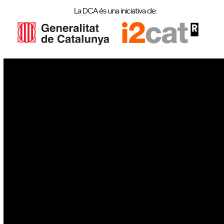
La DCA és una iniciativa de:
IoT
Drons
Ciberseguretat
IA
Espai
Blockchain
GovTech