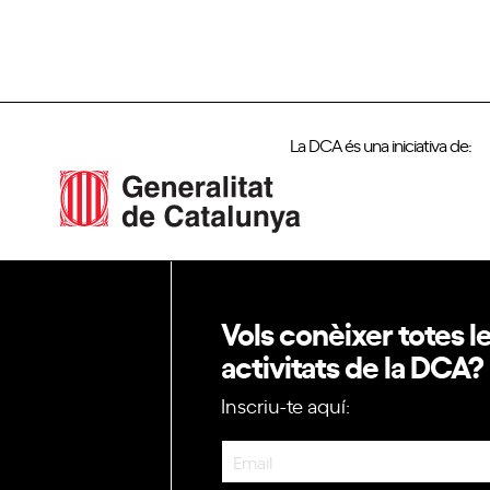
,
La DCA és una iniciativa de:
Vols conèixer totes l
activitats de la DCA?
Inscriu-te aquí:
Newsletter