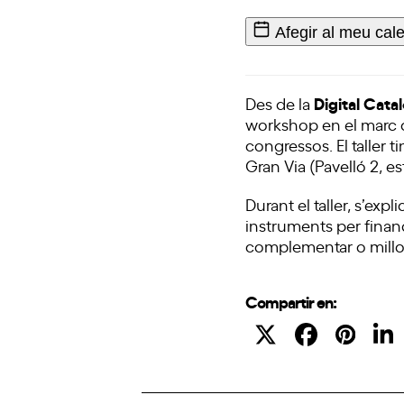
Afegir al meu cal
Digital Catal
Des de la
workshop en el marc d
congressos. El taller ti
Gran Via (
Pavelló 2, e
Durant el taller, s’exp
instruments per finanç
complementar o millorar
Compartir en: