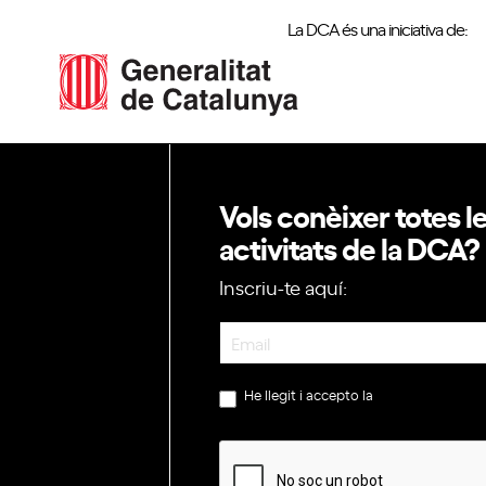
La DCA és una iniciativa de:
Vols conèixer totes l
activitats de la DCA?
Inscriu-te aquí:
Newsletter
He llegit i accepto la
política de privac