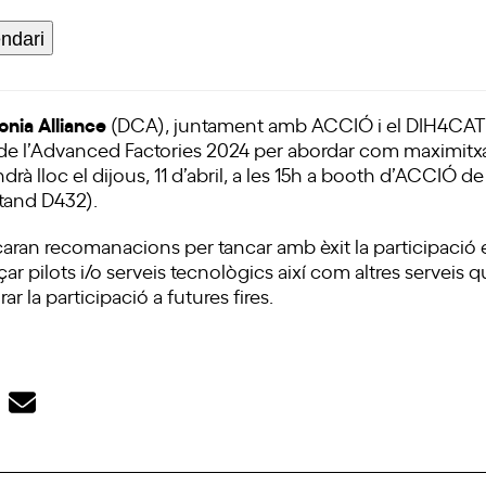
endari
onia Alliance
(DCA), juntament amb ACCIÓ i el DIH4CAT, 
e l’Advanced Factories 2024 per abordar com maximitxar 
ndrà lloc el dijous, 11 d’abril, a les 15h a booth d’ACCIÓ de
stand D432)
.
licaran recomanacions per tancar amb èxit la participació en
ar pilots i/o serveis tecnològics així com altres servei
 la participació a futures fires.