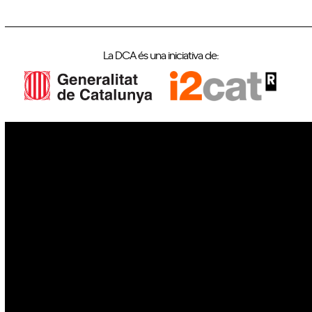
La DCA és una iniciativa de:
IoT
Drons
Ciberseguretat
IA
Espai
Blockchain
GovTech