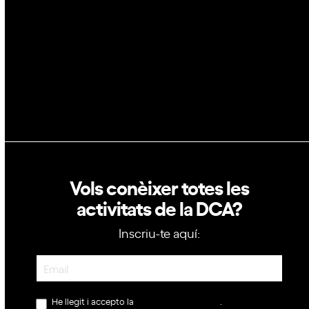
Política de privacitat
Política de cookies
Vols conèixer totes les
activitats de la DCA?
Inscriu-te aquí:
Newsletter
He llegit i accepto la
política de privacitat
.