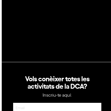
Blockchain
e
GovTech
n
t
Política de privacitat
Política de cookies
Vols conèixer totes les
activitats de la DCA?
Inscriu-te aquí:
Newsletter