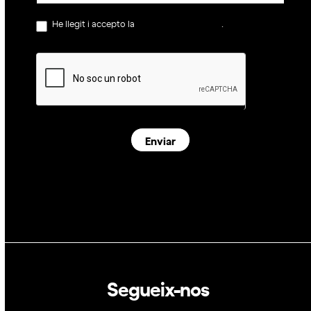
He llegit i accepto la
política de privacitat
.
Enviar
Segueix-nos