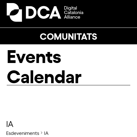
Skip
to
Open
Close
content
mobile
mobile
menu
menu
COMUNITATS
Events
Calendar
IA
Esdeveniments
IA