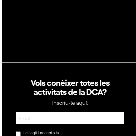
Política de privacitat
Política de cookies
Vols conèixer totes les
activitats de la DCA?
Inscriu-te aquí:
Newsletter
He llegit i accepto la
política de privacitat
.