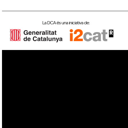
La DCA és una iniciativa de:
IoT
Drons
Ciberseguretat
IA
Espai
Blockchain
GovTech