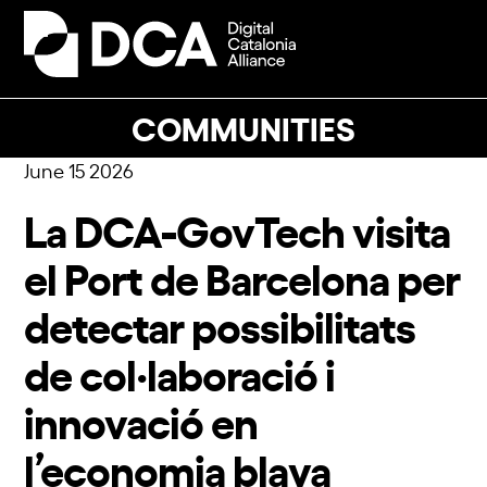
Skip
to
Open
Close
content
mobile
mobile
menu
menu
COMMUNITIES
June 15 2026
La DCA-GovTech visita
el Port de Barcelona per
detectar possibilitats
de col·laboració i
innovació en
l’economia blava