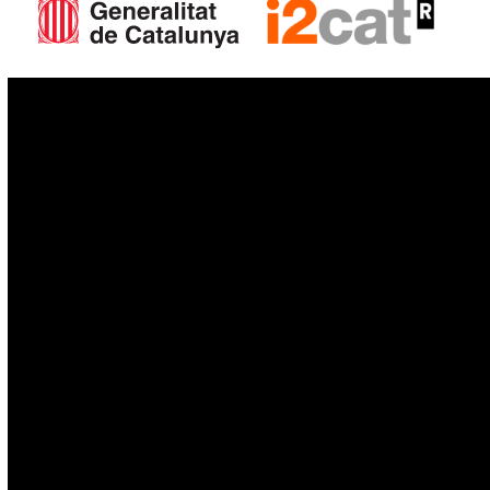
IoT
Drones
Cybersecurity
AI
Space
Blockchain
GovTech