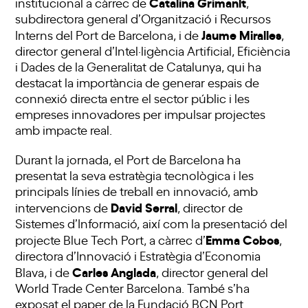
Catalina Grimanlt
institucional a càrrec de
,
subdirectora general d’Organització i Recursos
Jaume Miralles
Interns del Port de Barcelona, i de
,
director general d’Intel·ligència Artificial, Eficiència
i Dades de la Generalitat de Catalunya, qui ha
destacat la importància de generar espais de
connexió directa entre el sector públic i les
empreses innovadores per impulsar projectes
amb impacte real.
Durant la jornada, el Port de Barcelona ha
presentat la seva estratègia tecnològica i les
principals línies de treball en innovació, amb
David Serral
intervencions de
, director de
Sistemes d’Informació, així com la presentació del
Emma Cobos
projecte Blue Tech Port, a càrrec d’
,
directora d’Innovació i Estratègia d’Economia
Carles Anglada
Blava, i de
, director general del
World Trade Center Barcelona. També s’ha
exposat el paper de la Fundació BCN Port