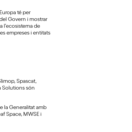
Europa té per
 del Govern i mostrar
 a l’ecosistema de
 les empreses i entitats
Slimop, Spascat,
m Solutions són
e la Generalitat amb
eaf Space, MWSE i