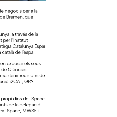
de negocis per a la
a de Bremen, que
nya, a través de la
 per l’Institut
ratègia Catalunya Espai
 català de l’espai.
den exposar els seus
t de Ciències
o mantenir reunions de
dació i2CAT, GPA
 propi dins de l’Space
ants de la delegació
 Leaf Space; MWSE i