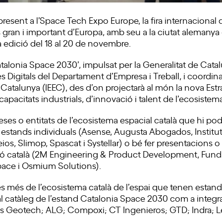
present a l’Space Tech Expo Europe, la fira internacional 
s gran i important d’Europa, amb seu a la ciutat alemany
a edició del 18 al 20 de novembre.
talonia Space 2030’, impulsat per la Generalitat de Catalu
s Digitals del Departament d’Empresa i Treball, i coordinat
 Catalunya (IEEC), des d’on projectarà al món la nova Est
apacitats industrials, d’innovació i talent de l’ecosistema
eses o entitats de l’ecosistema espacial català que hi po
n estands individuals (Asense, Augusta Abogados, Institu
ios, Slimop, Spascat i Systellar) o bé fer presentacions 
lló català (2M Engineering & Product Development, Fun
ace i Osmium Solutions).
s més de l’ecosistema català de l’espai que tenen estand
l catàleg de l’estand Catalonia Space 2030 com a integr
irbus Geotech; ALG; Compoxi; CT Ingenieros; GTD; Indra;