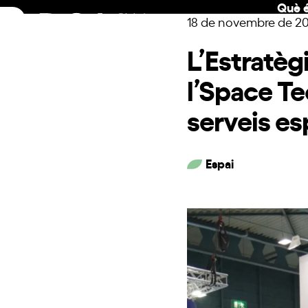
Què é
Skip
18 de novembre de 2
to
content
L’Estratèg
l’Space Te
serveis es
Espai