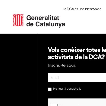
La DCA és una iniciativa de:
Vols conèixer totes l
activitats de la DCA?
Inscriu-te aquí:
Newsletter
He llegit i accepto la
política de privac