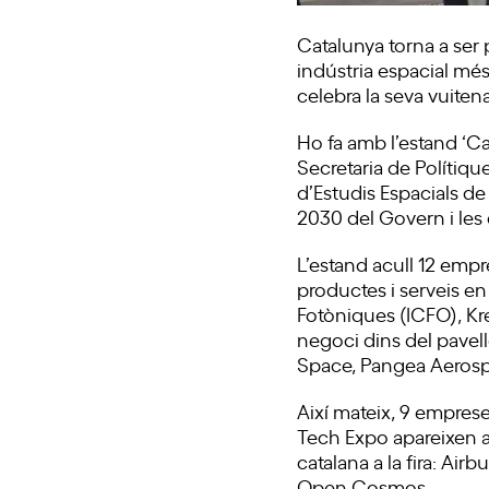
Catalunya torna a ser 
indústria espacial mé
celebra la seva vuiten
Ho fa amb l’estand ‘Ca
Secretaria de Polítique
d’Estudis Espacials de
2030 del Govern i les c
L’estand acull 12 empr
productes i serveis e
Fotòniques (ICFO), Kre
negoci dins del pave
Space, Pangea Aerosp
Així mateix, 9 emprese
Tech Expo apareixen a
catalana a la fira: A
Open Cosmos.