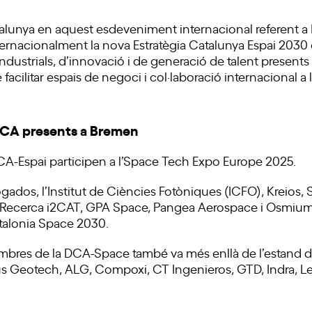
talunya en aquest esdeveniment internacional referent a 
nternacionalment la nova Estratègia Catalunya Espai 2030
industrials, d’innovació i de generació de talent presents
e facilitar espais de negoci i col·laboració internacional a
DCA presents a Bremen
A-Espai participen a l’Space Tech Expo Europe 2025.
dos, l’Institut de Ciències Fotòniques (ICFO), Kreios, 
de Recerca i2CAT, GPA Space, Pangea Aerospace i Osmiu
atalonia Space 2030.
mbres de la DCA-Space també va més enllà de l’estand d
us Geotech, ALG, Compoxi, CT Ingenieros, GTD, Indra, L