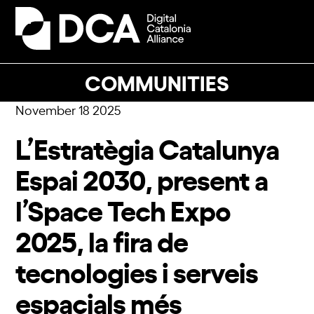
Skip
to
Open
Close
content
mobile
mobile
menu
menu
COMMUNITIES
November 18 2025
L’Estratègia Catalunya
Espai 2030, present a
l’Space Tech Expo
2025, la fira de
tecnologies i serveis
espacials més