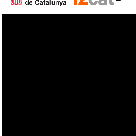
IoT
Drones
Cybersecurity
AI
Space
Blockchain
GovTech