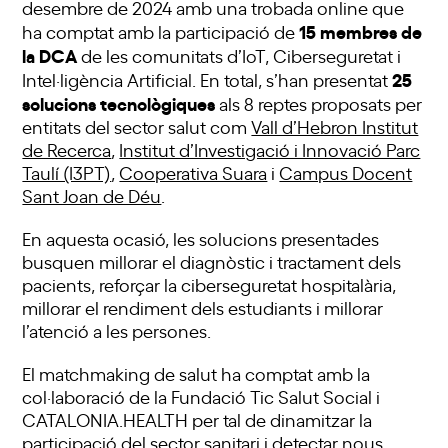
desembre de 2024 amb una trobada online que
15 membres de
ha comptat amb la participació de
la DCA
de les comunitats d’IoT, Ciberseguretat i
25
Intel·ligència Artificial. En total, s’han presentat
solucions tecnològiques
als 8 reptes proposats per
entitats del sector salut com
Vall d’Hebron Institut
de Recerca
,
Institut d’Investigació i Innovació Parc
Taulí (I3PT)
,
Cooperativa Suara
i
Campus Docent
Sant Joan de Déu
.
En aquesta ocasió, les solucions presentades
busquen millorar el diagnòstic i tractament dels
pacients, reforçar la ciberseguretat hospitalària,
millorar el rendiment dels estudiants i millorar
l’atenció a les persones.
El matchmaking de salut ha comptat amb la
col·laboració de la Fundació Tic Salut Social i
CATALONIA.HEALTH per tal de dinamitzar la
participació del sector sanitari i detectar nous