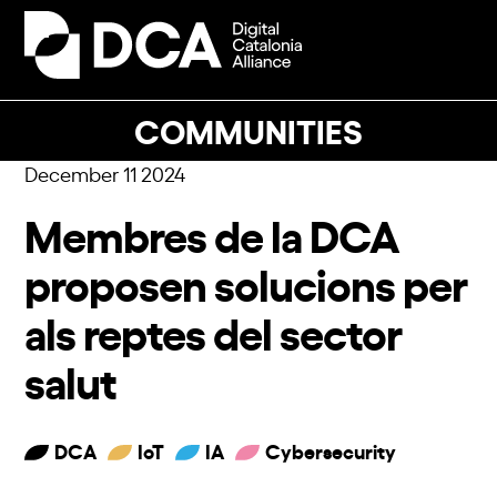
Skip
to
Open
Close
content
mobile
mobile
menu
menu
COMMUNITIES
December 11 2024
Membres de la DCA
proposen solucions per
als reptes del sector
salut
DCA
IoT
IA
Cybersecurity