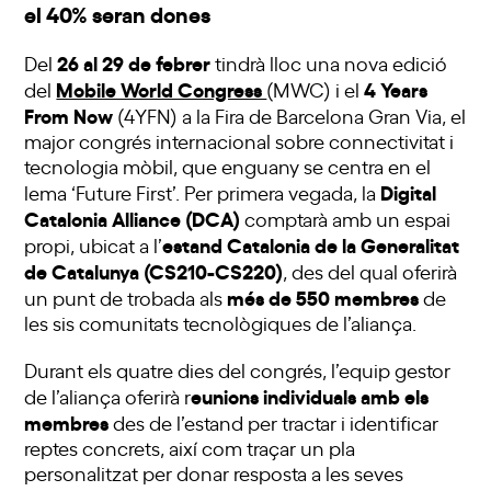
el 40% seran dones
26 al 29 de febrer
Del
tindrà lloc una nova edició
Mobile World Congress
4 Years
del
(MWC) i el
From Now
(4YFN) a la Fira de Barcelona Gran Via, el
major congrés internacional sobre connectivitat i
tecnologia mòbil, que enguany se centra en el
Digital
lema ‘Future First’. Per primera vegada, la
Catalonia Alliance (DCA)
comptarà amb un espai
estand Catalonia de la Generalitat
propi, ubicat a l’
de Catalunya (CS210-CS220)
, des del qual oferirà
més de 550 membres
un punt de trobada als
de
les sis comunitats tecnològiques de l’aliança.
Durant els quatre dies del congrés, l’equip gestor
eunions individuals amb els
de l’aliança oferirà r
membres
des de l’estand per tractar i identificar
reptes concrets, així com traçar un pla
personalitzat per donar resposta a les seves