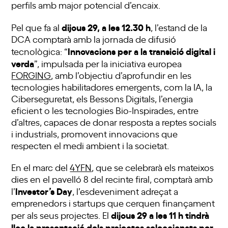
perfils amb major potencial d’encaix.
dijous 29, a les 12.30 h
Pel que fa al
, l’estand de la
DCA comptarà amb la jornada de difusió
Innovacions per a la transició digital i
tecnològica: “
verda
”, impulsada per la iniciativa europea
FORGING
, amb l’objectiu d’aprofundir en les
tecnologies habilitadores emergents, com la IA, la
Ciberseguretat, els Bessons Digitals, l’energia
eficient o les tecnologies Bio-Inspirades, entre
d’altres, capaces de donar resposta a reptes socials
i industrials, promovent innovacions que
respecten el medi ambient i la societat.
En el marc del
4YFN
, que se celebrarà els mateixos
dies en el pavelló 8 del recinte firal, comptarà amb
Investor’s Day
l’
, l’esdeveniment adreçat a
emprenedors i startups que cerquen finançament
dijous 29 a les 11 h tindrà
per als seus projectes. El
lloc la presentació dels projectes seleccionats per