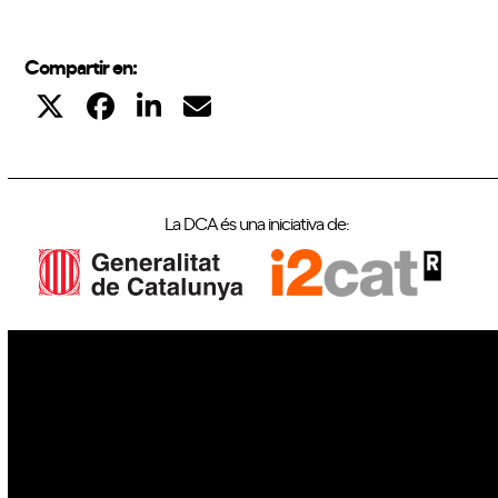
Compartir en:
La DCA és una iniciativa de:
IoT
Drons
Ciberseguretat