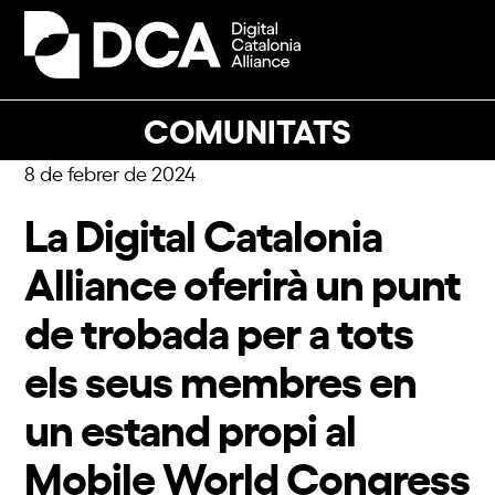
Skip
to
Open
Close
content
mobile
mobile
menu
menu
COMUNITATS
8 de febrer de 2024
La Digital Catalonia
Alliance oferirà un punt
de trobada per a tots
els seus membres en
un estand propi al
Mobile World Congress