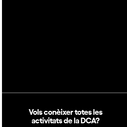
IA
Espai
Blockchain
GovTech
Política de privacitat
Política de cookies
Vols conèixer totes les
activitats de la DCA?