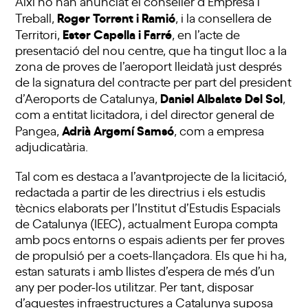
Així ho han anunciat el conseller d’Empresa i
Roger Torrent i Ramió
Treball,
, i la consellera de
Ester Capella i Farré
Territori,
, en l’acte de
presentació del nou centre, que ha tingut lloc a la
zona de proves de l’aeroport lleidatà just després
de la signatura del contracte per part del president
Daniel Albalate Del Sol
d’Aeroports de Catalunya,
,
com a entitat licitadora, i del director general de
Adrià Argemí Samsó
Pangea,
, com a empresa
adjudicatària.
Tal com es destaca a l’avantprojecte de la licitació,
redactada a partir de les directrius i els estudis
tècnics elaborats per l’Institut d’Estudis Espacials
de Catalunya (IEEC), actualment Europa compta
amb pocs entorns o espais adients per fer proves
de propulsió per a coets-llançadora. Els que hi ha,
estan saturats i amb llistes d’espera de més d’un
any per poder-los utilitzar. Per tant, disposar
d’aquestes infraestructures a Catalunya suposa