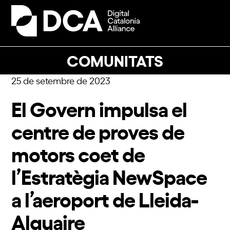
Skip
to
Open
Close
content
mobile
mobile
menu
menu
COMUNITATS
25 de setembre de 2023
El Govern impulsa el
centre de proves de
motors coet de
l’Estratègia NewSpace
a l’aeroport de Lleida-
Alguaire