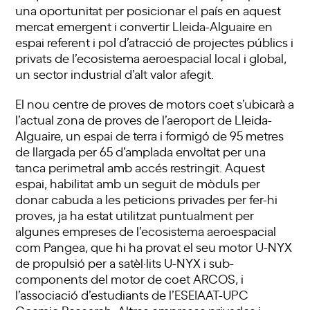
una oportunitat per posicionar el país en aquest
mercat emergent i convertir Lleida-Alguaire en
espai referent i pol d’atracció de projectes públics i
privats de l’ecosistema aeroespacial local i global,
un sector industrial d’alt valor afegit.
El nou centre de proves de motors coet s’ubicarà a
l’actual zona de proves de l’aeroport de Lleida-
Alguaire, un espai de terra i formigó de 95 metres
de llargada per 65 d’amplada envoltat per una
tanca perimetral amb accés restringit. Aquest
espai, habilitat amb un seguit de mòduls per
donar cabuda a les peticions privades per fer-hi
proves, ja ha estat utilitzat puntualment per
algunes empreses de l’ecosistema aeroespacial
com Pangea, que hi ha provat el seu motor U-NYX
de propulsió per a satèl·lits U-NYX i sub-
components del motor de coet ARCOS, i
l’associació d’estudiants de l’ESEIAAT-UPC
Cosmic Research. Altres empreses privades i