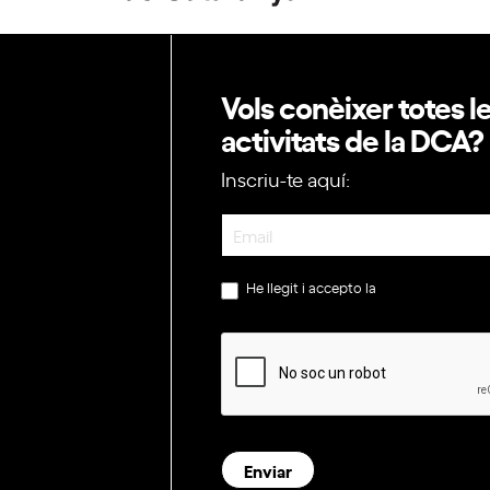
Vols conèixer totes l
activitats de la DCA?
Inscriu-te aquí:
Newsletter
He llegit i accepto la
política de privac
Enviar