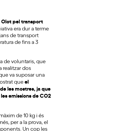
a Olot pel transport
iciativa era dur a terme
jans de transport
atura de fins a 3
na de voluntaris, que
 realitzar dos
a, que va suposar una
el
emostrat que
de les mostres, ja que
e les emissions de CO
2
màxim de 10 kg i és
és, per a la prova, el
esponents. Un cop les