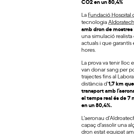
CO
2
en un 80,4%
La
Fundació Hospital d
tecnologia
Aldoratec
amb dron de mostres 
una simulació realist
actuals i que garantí
hores.
La prova va tenir lloc
van donar sang per pod
trajectes fins al Labor
1,7 km que
distància d’
transport amb l’aerona
el temps real és de 7
en un 80,4%.
L’aeronau d’Aldroatech
capaç d’assolir una al
dron estat equipat am