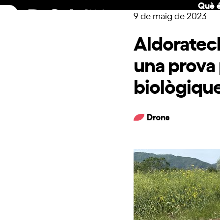
Què é
Skip
9 de maig de 2023
to
content
Aldoratech
una prova 
biològiqu
Drons