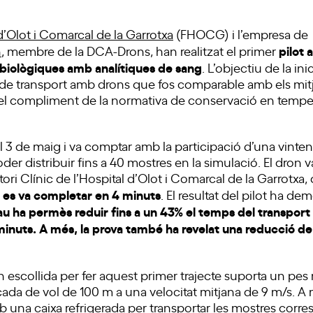
’Olot i Comarcal de la Garrotxa
(FHOCG) i l’empresa de
pilot 
h
, membre de la DCA-Drons, han realitzat el primer
biològiques amb analítiques de sang
. L’objectiu de la in
a de transport amb drons que fos comparable amb els mit
s el compliment de la normativa de conservació en temper
 el 3 de maig i va comptar amb la participació d’una vinte
er distribuir fins a 40 mostres en la simulació. El dron va
atori Clínic de l’Hospital d’Olot i Comarcal de la Garrotx
 es va completar en 4 minuts
. El resultat del pilot ha d
u ha permès reduir fins a un 43% el temps del transport 
 minuts. A més, la prova també ha revelat una reducció d
 escollida per fer aquest primer trajecte suporta un pes 
çada de vol de 100 m a una velocitat mitjana de 9 m/s. A m
b una caixa refrigerada per transportar les mostres corr