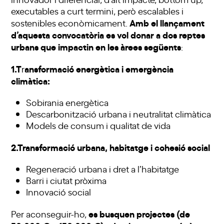
executables a curt termini, però escalables i
Amb el llançament
sostenibles econòmicament.
d’aquesta convocatòria es vol donar a dos reptes
urbans que impactin en les àrees següents
:
1.T
ansformació energètica i emergència
r
climàtica:
Sobirania energètica
Descarbonització urbana i neutralitat climàtica
Models de consum i qualitat de vida
2.Transformació urbana, habitatge i cohesió social
Regeneració urbana i dret a l’habitatge
Barri i ciutat pròxima
Innovació social
es busquen projectes (de
Per aconseguir-ho,