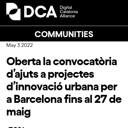
Skip
to
Open
Close
content
mobile
mobile
menu
menu
COMMUNITIES
May 3 2022
Oberta la convocatòria
d’ajuts a projectes
d’innovació urbana per
a Barcelona fins al 27 de
maig