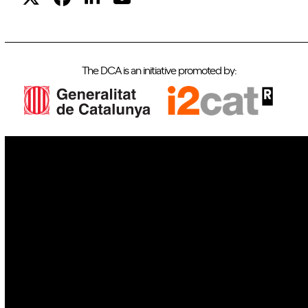
The DCA is an initiative promoted by:
IoT
Drones
Cybersecurity
AI
Space
Blockchain