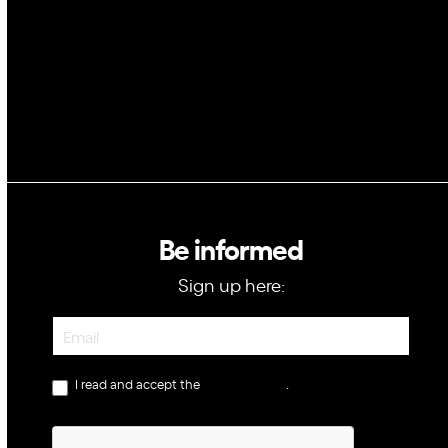
GovTech
Be informed
Sign up here:
Newsletter
I read and accept the
privacy policy
.