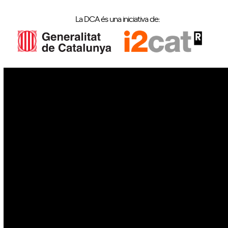
La DCA és una iniciativa de:
IoT
Drons
Ciberseguretat
IA
Espai
Blockchain
GovTech