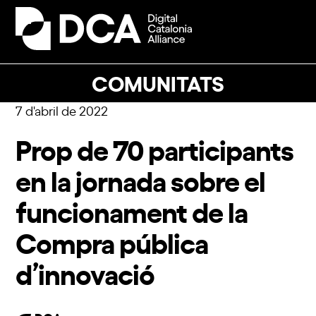
Skip
to
Open
Close
content
mobile
mobile
menu
menu
COMUNITATS
7 d'abril de 2022
Prop de 70 participants
en la jornada sobre el
funcionament de la
Compra pública
d’innovació