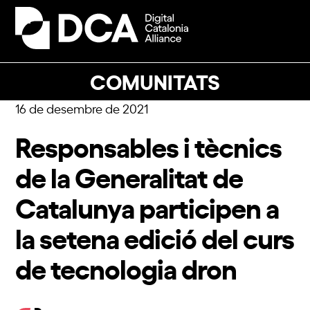
Skip
to
Open
Close
content
mobile
mobile
menu
menu
COMUNITATS
16 de desembre de 2021
Responsables i tècnics
de la Generalitat de
Catalunya participen a
la setena edició del curs
de tecnologia dron