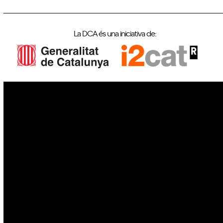
La DCA és una iniciativa de:
IoT
Drons
Ciberseguretat
IA
Espai
Blockchain
GovTech