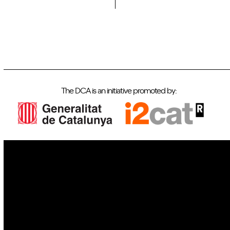
The DCA is an initiative promoted by:
IoT
Drones
Cybersecurity
AI