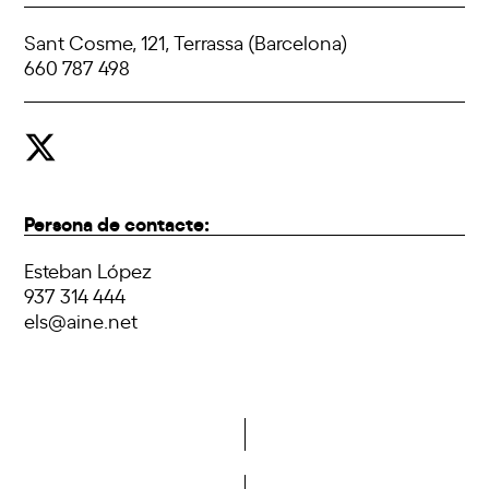
Sant Cosme, 121, Terrassa (Barcelona)
660 787 498
Persona de contacte:
Esteban López
937 314 444
els@aine.net
Do you want to become a member of DCA?