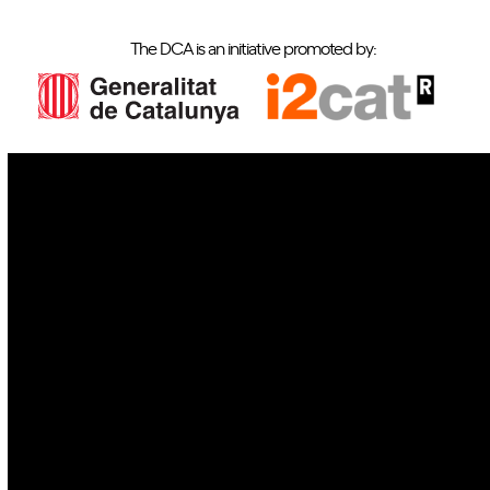
The DCA is an initiative promoted by:
IoT
Drones
Cybersecurity
AI
Space
Blockchain
GovTech