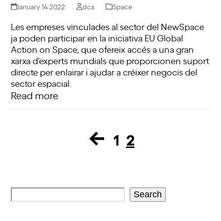
January 14 2022
dca
Space
Les empreses vinculades al sector del NewSpace
ja poden participar en la iniciativa EU Global
Action on Space, que ofereix accés a una gran
xarxa d'experts mundials que proporcionen suport
directe per enlairar i ajudar a créixer negocis del
sector espacial.
Read more
1
2
Page
Page
Search