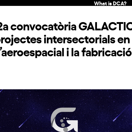
What is DCA?
 2a convocatòria GALACTI
rojectes intersectorials e
 l’aeroespacial i la fabricac