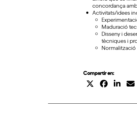
concordança amb 
Activitats/idees i
Experimentac
Maduració tec
Disseny i dese
tècniques i pr
Normalització
Compartir en: