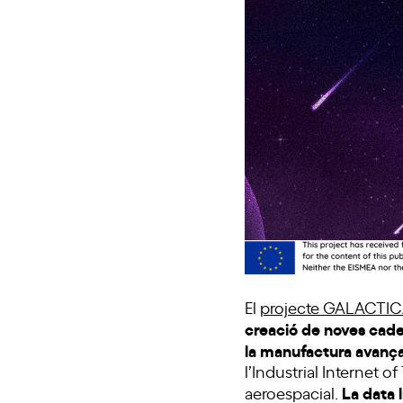
El
projecte GALACTI
creació de noves caden
la manufactura avanç
l’Industrial Internet o
La data 
aeroespacial.