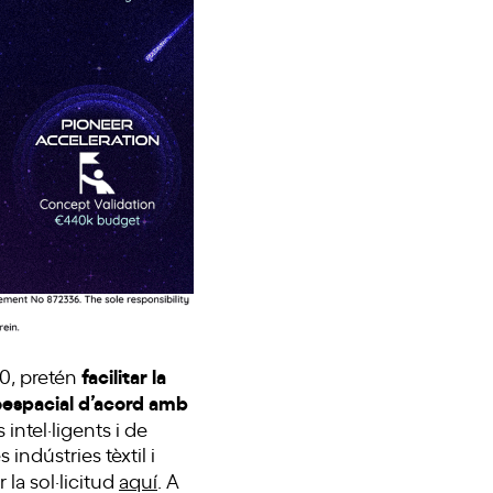
facilitar la
20, pretén
roespacial d’acord amb
intel·ligents i de
indústries tèxtil i
 la sol·licitud
aquí
. A