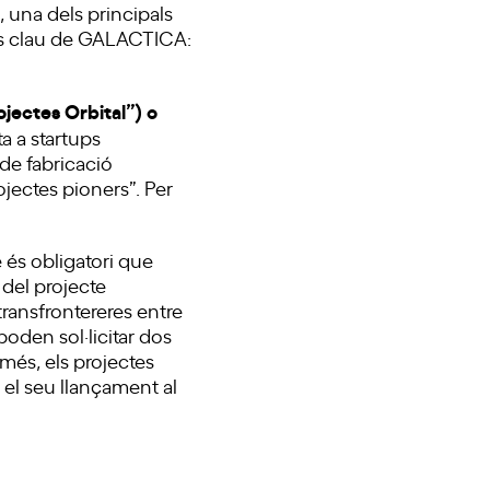
, una dels principals
ies clau de GALACTICA:
ojectes Orbital”) o
a a startups
 de fabricació
ojectes pioners”. Per
és obligatori que
 del projecte
 transfrontereres entre
poden sol·licitar dos
 més, els projectes
el seu llançament al