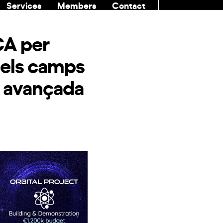
Services
Members
Contact
COMMUNITI
CA per
n els camps
ió avançada