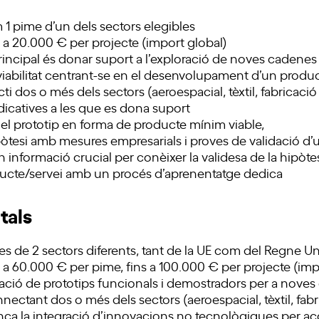
m 1 pime d’un dels sectors elegibles
 a 20.000 € per projecte (import global)
principal és donar suport a l’exploració de noves cadenes
 viabilitat centrant-se en el desenvolupament d’un produ
 dos o més dels sectors (aeroespacial, tèxtil, fabricaci
ndicatives a les que es dona suport
l prototip en forma de producte mínim viable,
pòtesi amb mesures empresarials i proves de validació d’
 informació crucial per conèixer la validesa de la hipòtes
ducte/servei amb un procés d’aprenentatge dedica
tals
mes de 2 sectors diferents, tant de la UE com del Regne Un
a 60.000 € per pime, fins a 100.000 € per projecte (imp
ció de prototips funcionals i demostradors per a noves
onnectant dos o més dels sectors (aeroespacial, tèxtil, fab
nça la integració d’innovacions no tecnològiques per acc