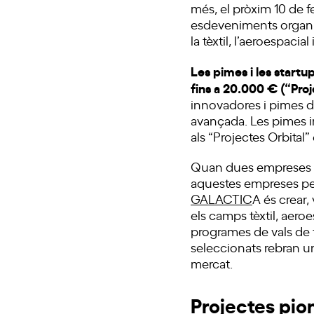
més, el pròxim 10 de f
esdeveniments organit
la tèxtil, l’aeroespacia
Les pimes i les startu
fins a 20.000 € (“Pro
innovadores i pimes de 
avançada. Les pimes in
als “Projectes Orbital”
Quan dues empreses e
aquestes empreses pert
GALACTIC
A és crear,
els camps tèxtil, aeroe
programes de vals de f
seleccionats rebran u
mercat.
Projectes pio