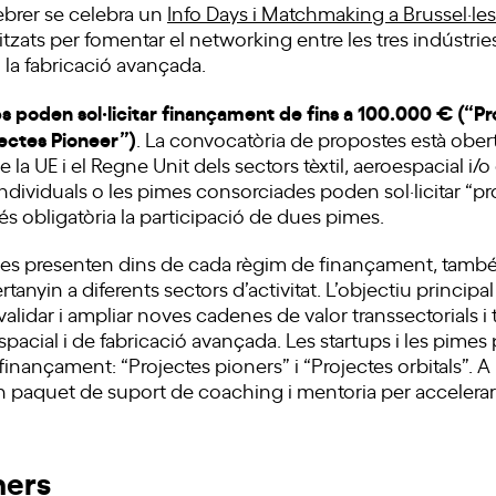
ebrer se celebra un
Info Days i Matchmaking a Brussel·les
zats per fomentar el networking entre les tres indústr
l i la fabricació avançada.
ps poden sol·licitar finançament de fins a 100.000 € (“Pr
jectes Pioneer”)
. La convocatòria de propostes està obert
la UE i el Regne Unit dels sectors tèxtil, aeroespacial i/o
dividuals o les pimes consorciades poden sol·licitar “pr
 és obligatòria la participació de dues pimes.
s presenten dins de cada règim de finançament, també 
anyin a diferents sectors d’activitat. L’objectiu principal
 validar i ampliar noves cadenes de valor transsectorials i
spacial i de fabricació avançada. Les startups i les pimes 
inançament: “Projectes pioners” i “Projectes orbitals”. A
n paquet de suport de coaching i mentoria per accelerar 
ners