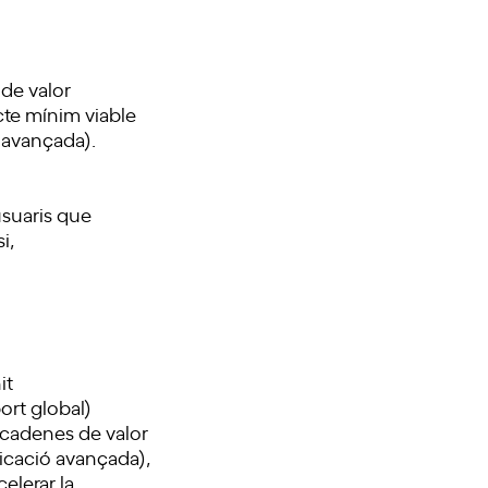
 de valor
cte mínim viable
ó avançada).
usuaris que
i,
it
ort global)
 cadenes de valor
ricació avançada),
elerar la