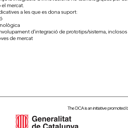
el mercat.
ndicatives a les que es dona suport:
ió
nològica
nvolupament d’integració de prototips/sistema, inclosos 
oves de mercat
The DCA is an initiative promoted 