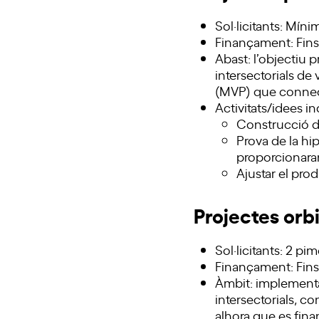
Sol·licitants: Míni
Finançament: Fins
Abast: l’objectiu 
intersectorials de
(MVP) que connecti
Activitats/idees i
Construcció de
Prova de la hi
proporcionaran
Ajustar el pro
Projectes orbi
Sol·licitants: 2 pi
Finançament: Fins 
Àmbit: implementa
intersectorials, c
alhora que es fina