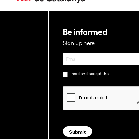
Be informed
Sign up here:
Newsletter
I read and accept the
privacy policy
.
Submit