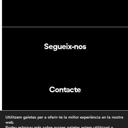
Segueix-nos
Linkedin
Twitter
Contacte
info@dca.cat
Utilitzem galetes per a oferir-te la millor experiència en la nostra
CAT
ENG
web.
Podeu esbrinar més sobre quines galetes estem utilitzant o