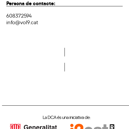
Persona de contacte:
608372594
info@vol9.cat
Vols formar part de la DCA?
La DCA és una iniciativa de: