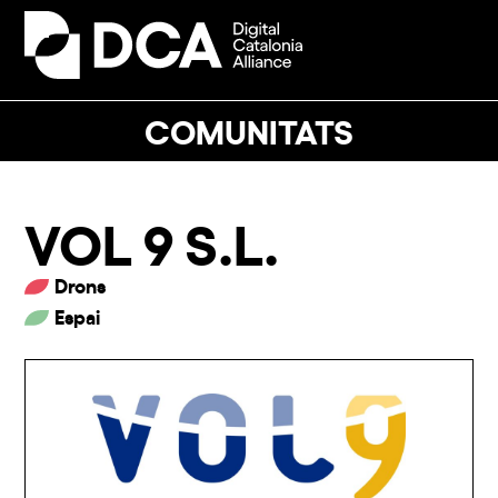
Skip
to
Open
Close
content
mobile
mobile
menu
menu
COMUNITATS
VOL 9 S.L.
Drons
Espai