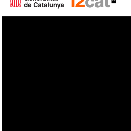
IoT
Drons
Ciberseguretat
IA
Espai
Blockchain
GovTech
Política de privacitat
Política de cookies