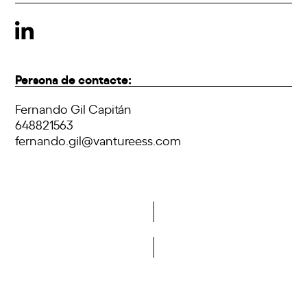
Persona de contacte:
Fernando Gil Capitán
648821563
fernando.gil@vantureess.com
Vols formar part de la DCA?