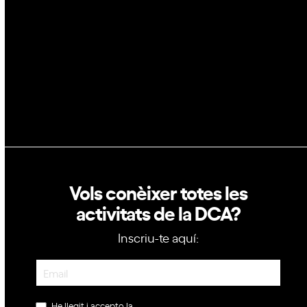
GovTech
Política de privacitat
Política de cookies
Vols conèixer totes les
activitats de la DCA?
Inscriu-te aquí:
Newsletter
He llegit i accepto la
política de privacitat
.