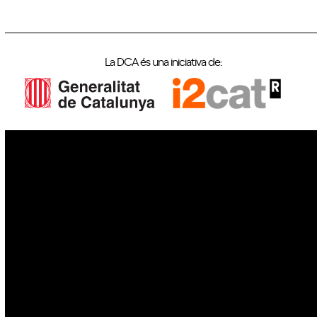
La DCA és una iniciativa de:
IoT
Drons
Ciberseguretat
IA
Espai
Blockchain