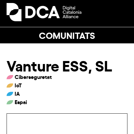
Skip
to
Open
Close
content
mobile
mobile
menu
menu
COMUNITATS
Vanture ESS, SL
Ciberseguretat
IoT
IA
Espai