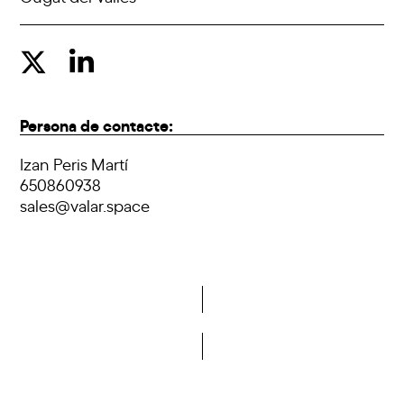
Persona de contacte:
Izan Peris Martí
650860938
sales@valar.space
Vols formar part de la DCA?