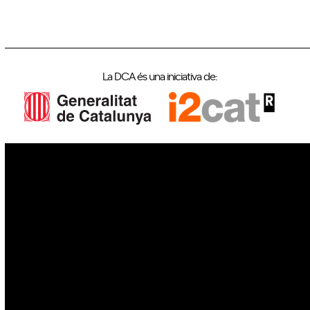
La DCA és una iniciativa de:
IoT
Drons
Ciberseguretat
IA
Espai
Blockchain