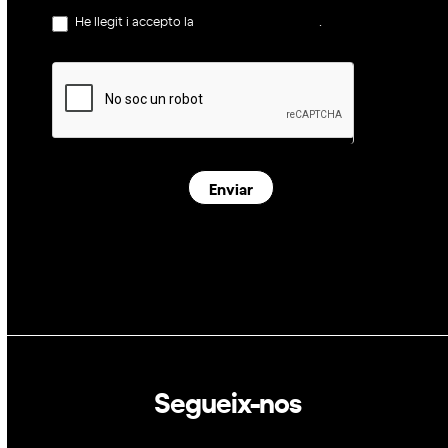
He llegit i accepto la
política de privacitat
.
Enviar
Segueix-nos
Linkedin